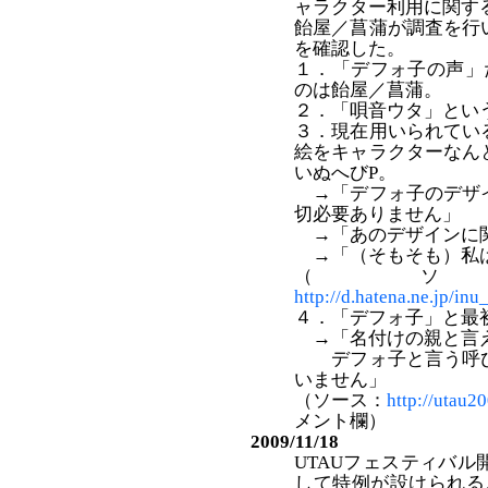
ャラクター利用に関す
飴屋／菖蒲が調査を行
を確認した。
１．「デフォ子の声」
のは飴屋／菖蒲。
２．「唄音ウタ」とい
３．現在用いられてい
絵をキャラクターなん
いぬへびP。
→「デフォ子のデザイ
切必要ありません」
→「あのデザインに関
→「（そもそも）私
（
http://d.hatena.ne.jp/i
４．「デフォ子」と最
→「名付けの親と言え
デフォ子と言う呼び
いません」
（ソース：
http://utau2
メント欄）
2009/11/18
UTAUフェスティバ
して特例が設けられる