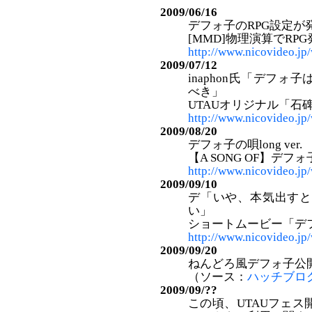
2009/06/16
デフォ子のRPG設定が
[MMD]物理演算でRPG
http://www.nicovideo.j
2009/07/12
inaphon氏「デフ
べき」
UTAUオリジナル「石
http://www.nicovideo.j
2009/08/20
デフォ子の唄long ver.
【A SONG OF】デフォ
http://www.nicovideo.j
2009/09/10
デ「いや、本気出すと
い」
ショートムービー「デフ
http://www.nicovideo.j
2009/09/20
ねんどろ風デフォ子公
（ソース：
ハッチブロ
2009/09/??
この頃、UTAUフェ