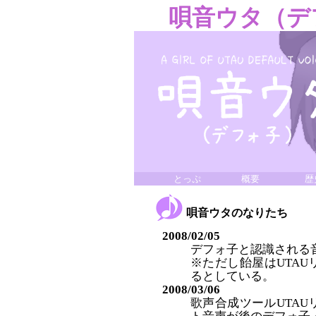
唄音ウタ（デ
とっぷ
概要
歴
唄音ウタのなりたち
2008/02/05
デフォ子と認識される
※ただし飴屋はUTAU
るとしている。
2008/03/06
歌声合成ツールUTA